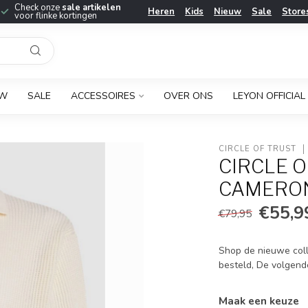
Check onze
sale artikelen
Heren
Kids
Nieuw
Sale
Store
voor flinke kortingen
UW
SALE
ACCESSOIRES
OVER ONS
LEYON OFFICIAL
CIRCLE OF TRUST
CIRCLE O
CAMERON
€55,9
€79,95
Shop de nieuwe coll
besteld, De volgend
Maak een keuze