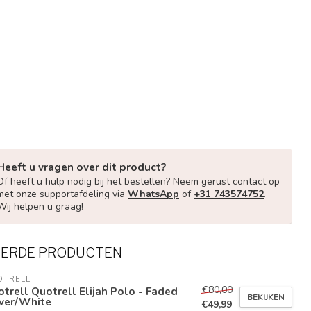
Heeft u vragen over dit product?
Of heeft u hulp nodig bij het bestellen? Neem gerust contact op
met onze supportafdeling via
WhatsApp
of
+31 743574752
.
Wij helpen u graag!
EERDE PRODUCTEN
OTRELL
€80,00
trell Quotrell Elijah Polo - Faded
BEKIJKEN
iver/White
€49,99