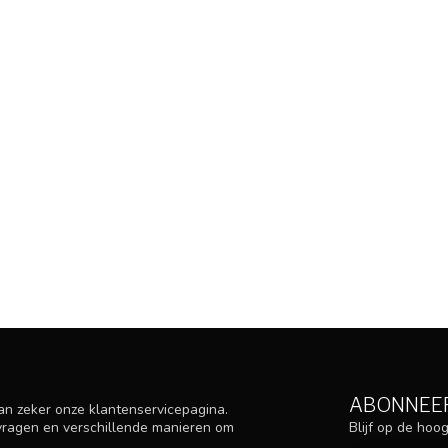
ABONNEER
an zeker onze klantenservicepagina.
Blijf op de ho
 vragen en verschillende manieren om