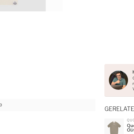
9
GERELAT
QU
Quo
Ol