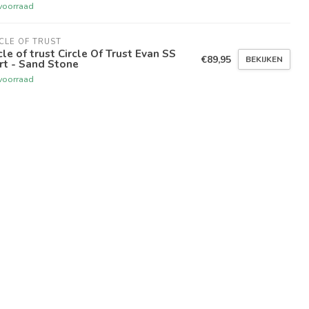
voorraad
CLE OF TRUST
cle of trust Circle Of Trust Evan SS
€89,95
BEKIJKEN
rt - Sand Stone
voorraad