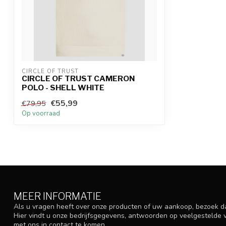
CIRCLE OF TRUST
CIRCLE OF TRUST CAMERON
POLO - SHELL WHITE
€55,99
€79,95
Op voorraad
MEER INFORMATIE
Als u vragen heeft over onze producten of uw aankoop, bezoek d
Hier vindt u onze bedrijfsgegevens, antwoorden op veelgestelde
met ons in contact te komen.