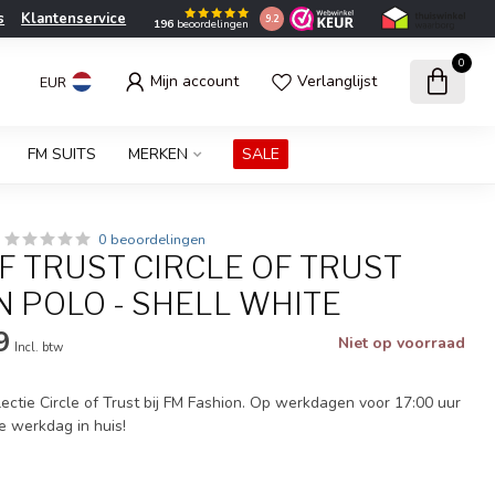
s
Klantenservice
9.2
196
beoordelingen
0
Mijn account
Verlanglijst
EUR
FM SUITS
MERKEN
SALE
0 beoordelingen
F TRUST CIRCLE OF TRUST
 POLO - SHELL WHITE
9
Niet op voorraad
Incl. btw
ectie Circle of Trust bij FM Fashion. Op werkdagen voor 17:00 uur
e werkdag in huis!