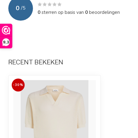
0
/
5
0
sterren op basis van
0
beoordelingen
9,3
RECENT BEKEKEN
-30%