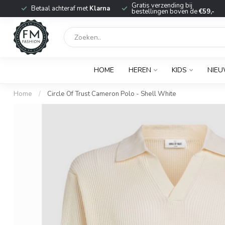
r
Gratis verzending bij
Betaal achteraf met
Klarna
bestellingen boven de
€59,-
HOME
HEREN
KIDS
NIE
Home
/
Circle Of Trust Cameron Polo - Shell White