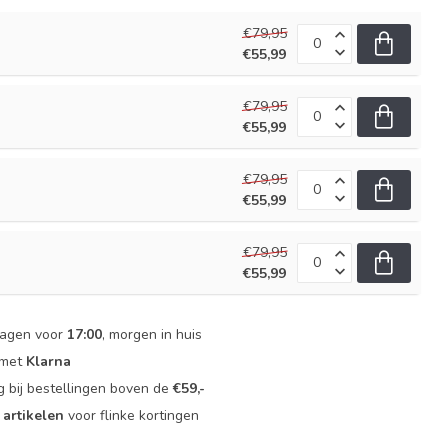
€79,95
€55,99
€79,95
€55,99
€79,95
€55,99
€79,95
€55,99
dagen voor
17:00
, morgen in huis
 met
Klarna
g bij bestellingen boven de
€59,-
 artikelen
voor flinke kortingen