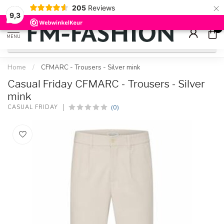
×
205
Reviews
Check onze
sale artikelen
voor flinke kortingen
9.2
9,3
0
MENU
Home
/
CFMARC - Trousers - Silver mink
Casual Friday CFMARC - Trousers - Silver
mink
(0)
CASUAL FRIDAY