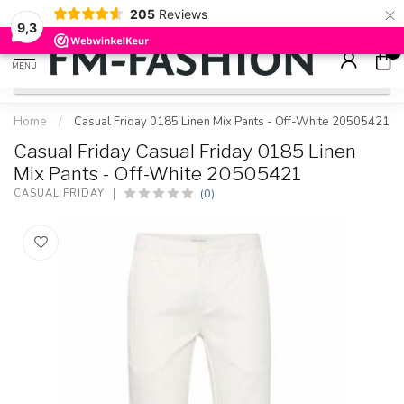
×
205
Reviews
Check onze
sale artikelen
voor flinke kortingen
9.2
9,3
0
MENU
Home
/
Casual Friday 0185 Linen Mix Pants - Off-White 20505421
Casual Friday Casual Friday 0185 Linen
Mix Pants - Off-White 20505421
(0)
CASUAL FRIDAY