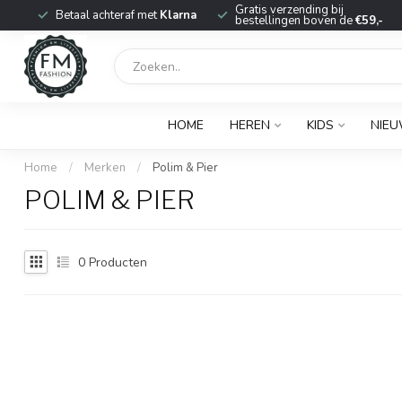
r
Gratis verzending bij
Betaal achteraf met
Klarna
bestellingen boven de
€59,-
HOME
HEREN
KIDS
NIE
Home
/
Merken
/
Polim & Pier
POLIM & PIER
0
Producten