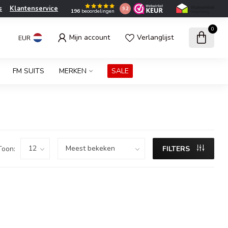
s
Klantenservice
9.2
196
beoordelingen
0
Mijn account
Verlanglijst
EUR
FM SUITS
MERKEN
SALE
Toon:
FILTERS