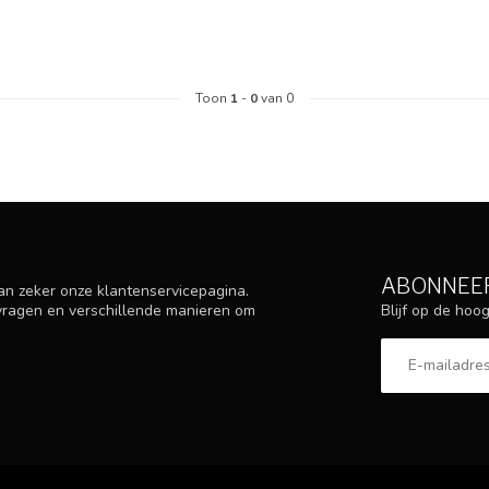
Toon
1
-
0
van 0
ABONNEER
an zeker onze klantenservicepagina.
Blijf op de ho
 vragen en verschillende manieren om