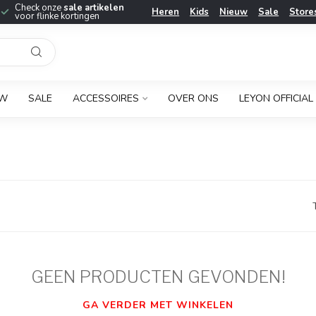
Check onze
sale artikelen
Heren
Kids
Nieuw
Sale
Store
voor flinke kortingen
UW
SALE
ACCESSOIRES
OVER ONS
LEYON OFFICIAL
GEEN PRODUCTEN GEVONDEN!
GA VERDER MET WINKELEN