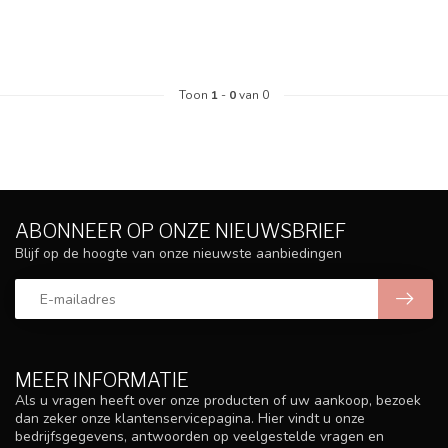
Toon
1
-
0
van 0
ABONNEER OP ONZE NIEUWSBRIEF
Blijf op de hoogte van onze nieuwste aanbiedingen
MEER INFORMATIE
Als u vragen heeft over onze producten of uw aankoop, bezoek
dan zeker onze klantenservicepagina. Hier vindt u onze
bedrijfsgegevens, antwoorden op veelgestelde vragen en