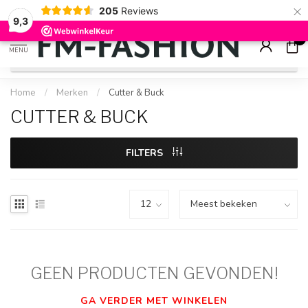
×
205
Reviews
Check onze
sale artikelen
voor flinke kortingen
9.2
9,3
0
MENU
Home
/
Merken
/
Cutter & Buck
CUTTER & BUCK
FILTERS
GEEN PRODUCTEN GEVONDEN!
GA VERDER MET WINKELEN