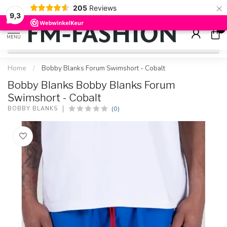
×
205
Reviews
Check onze
sale artikelen
voor flinke kortingen
9.2
9,3
0
MENU
Home
/
Bobby Blanks Forum Swimshort - Cobalt
Bobby Blanks Bobby Blanks Forum
Swimshort - Cobalt
(0)
BOBBY BLANKS