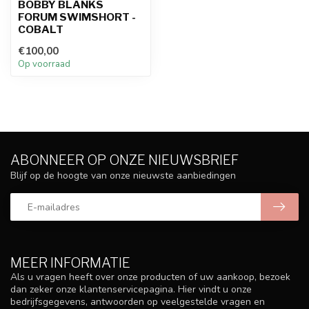
BOBBY BLANKS
FORUM SWIMSHORT -
COBALT
€100,00
Op voorraad
ABONNEER OP ONZE NIEUWSBRIEF
Blijf op de hoogte van onze nieuwste aanbiedingen
MEER INFORMATIE
Als u vragen heeft over onze producten of uw aankoop, bezoek
dan zeker onze klantenservicepagina. Hier vindt u onze
bedrijfsgegevens, antwoorden op veelgestelde vragen en