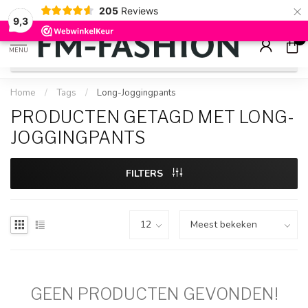
×
205
Reviews
Check onze
sale artikelen
voor flinke kortingen
9.2
9,3
0
MENU
Home
/
Tags
/
Long-Joggingpants
PRODUCTEN GETAGD MET LONG-
JOGGINGPANTS
FILTERS
GEEN PRODUCTEN GEVONDEN!