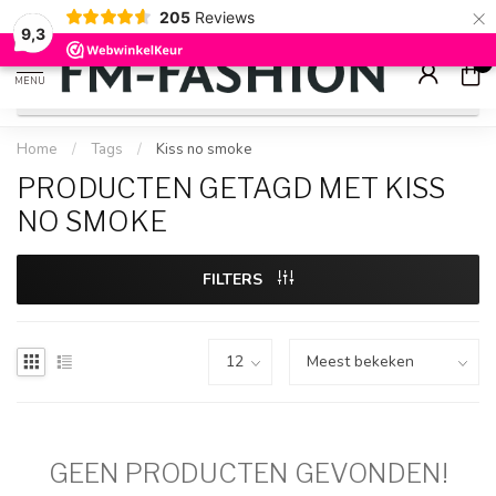
×
205
Reviews
Check onze
sale artikelen
voor flinke kortingen
9.2
9,3
0
MENU
Home
/
Tags
/
Kiss no smoke
PRODUCTEN GETAGD MET KISS
NO SMOKE
FILTERS
GEEN PRODUCTEN GEVONDEN!