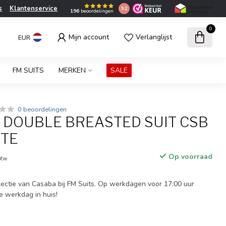
s
Klantenservice
9.2
196
beoordelingen
0
Mijn account
Verlanglijst
EUR
FM SUITS
MERKEN
SALE
0 beoordelingen
S DOUBLE BREASTED SUIT CSB
ITE
Op voorraad
btw
ectie van Casaba bij FM Suits. Op werkdagen voor 17:00 uur
e werkdag in huis!