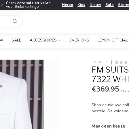
Check onze
sale artikelen
Heren
Kids
Nieuw
Sale
Store
voor flinke kortingen
UW
SALE
ACCESSOIRES
OVER ONS
LEYON OFFICIAL
FM SUITS
FM SUIT
7322 WH
€369,95
Incl. 
Shop de nieuwe coll
besteld, De volgend
Maak een keuze