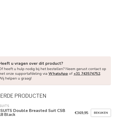
Heeft u vragen over dit product?
Of heeft u hulp nodig bij het bestellen? Neem gerust contact op
met onze supportafdeling via
WhatsApp
of
+31 743574752
.
Wij helpen u graag!
EERDE PRODUCTEN
SUITS
 SUITS Double Breasted Suit CSB
€369,95
BEKIJKEN
18 Black