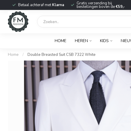
r
Gratis verzending bij
Betaal achteraf met
Klarna
bestellingen boven de
€59,-
HOME
HEREN
KIDS
NIE
Home
/
Double Breasted Suit CSB 7322 White