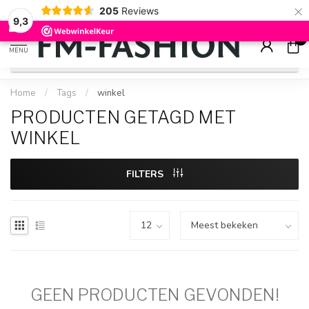
×
205
Reviews
Check onze
sale artikelen
voor flinke kortingen
9.2
9,3
0
MENU
Home
/
Tags
/
winkel
PRODUCTEN GETAGD MET
WINKEL
FILTERS
GEEN PRODUCTEN GEVONDEN!