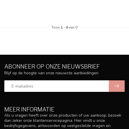
Toon
1
-
0
van 0
ABONNEER OP ONZE NIEUWSBRIEF
Blijf op de hoogte van onze nieuwste aanbiedingen
MEER INFORMATIE
Als u vragen heeft over onze producten of uw aankoop, bezoek
dan zeker onze klantenservicepagina. Hier vindt u onze
bedrijfsgegevens, antwoorden op veelgestelde vragen en