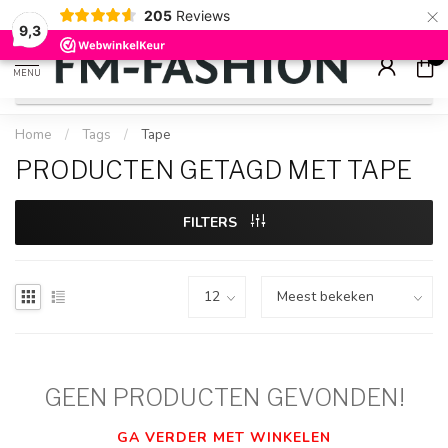
×
205
Reviews
Check onze
sale artikelen
voor flinke kortingen
9.2
9,3
0
MENU
Home
/
Tags
/
Tape
PRODUCTEN GETAGD MET TAPE
FILTERS
GEEN PRODUCTEN GEVONDEN!
GA VERDER MET WINKELEN