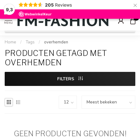
×
205
Reviews
Check onze
sale artikelen
voor flinke kortingen
9.2
9,3
0
MENU
Home
/
Tags
/
overhemden
PRODUCTEN GETAGD MET
OVERHEMDEN
FILTERS
GEEN PRODUCTEN GEVONDEN!