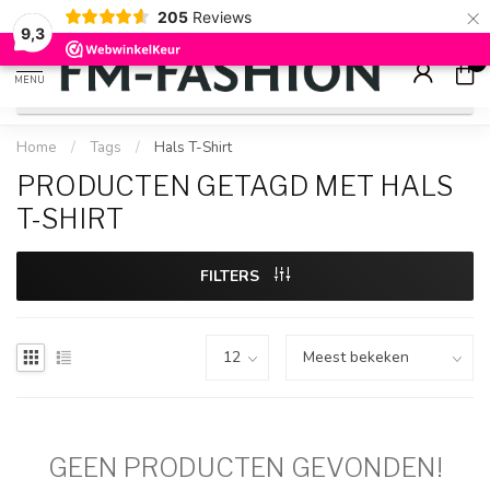
×
205
Reviews
Check onze
sale artikelen
voor flinke kortingen
9.2
9,3
0
MENU
Home
/
Tags
/
Hals T-Shirt
PRODUCTEN GETAGD MET HALS
T-SHIRT
FILTERS
GEEN PRODUCTEN GEVONDEN!