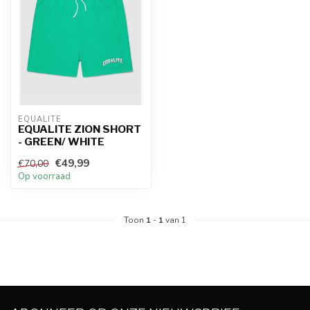
EQUALITÉ
EQUALITE ZION SHORT
- GREEN/ WHITE
€49,99
€70,00
Op voorraad
Toon
1
-
1
van 1