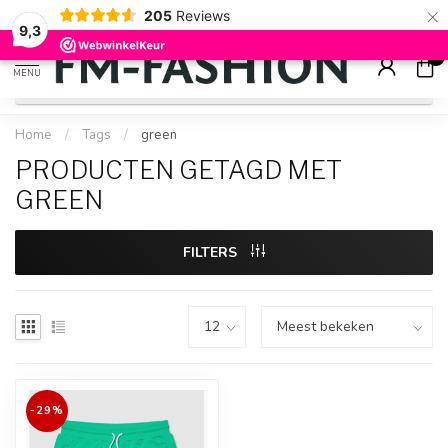
×
205
Reviews
Check onze
sale artikelen
voor flinke kortingen
9.2
9,3
0
MENU
Home
/
Tags
/
green
PRODUCTEN GETAGD MET
GREEN
FILTERS
-29%