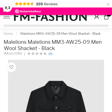
×
205
Reviews
Check onze
sale artikelen
voor flinke kortingen
9.2
9,3
0
MENU
Home
/
Malelions MM3-AW25-09 Men Wool Shacket - Black
Malelions Malelions MM3-AW25-09 Men
Wool Shacket - Black
(0)
MALELIONS