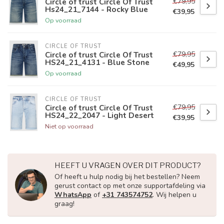
€79,95
Circle of trust Circle Of Trust
Hs24_21_7144 - Rocky Blue
€39,95
Op voorraad
CIRCLE OF TRUST
€79,95
Circle of trust Circle Of Trust
HS24_21_4131 - Blue Stone
€49,95
Op voorraad
CIRCLE OF TRUST
€79,95
Circle of trust Circle Of Trust
HS24_22_2047 - Light Desert
€39,95
Niet op voorraad
HEEFT U VRAGEN OVER DIT PRODUCT?
Of heeft u hulp nodig bij het bestellen? Neem
gerust contact op met onze supportafdeling via
WhatsApp
of
+31 743574752
. Wij helpen u
graag!