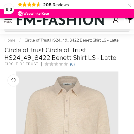
×
205
Reviews
Check onze
sale artikelen
voor flinke kortingen
9.2
9,3
0
MENU
Home
/
Circle of Trust HS24_49_8422 Benett Shirt LS - Latte
Circle of trust Circle of Trust
HS24_49_8422 Benett Shirt LS - Latte
(0)
CIRCLE OF TRUST